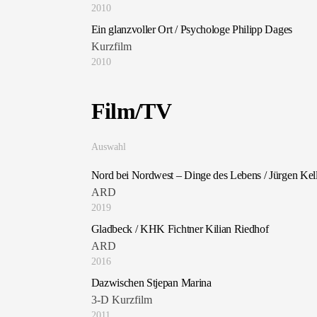
2010
Ein glanzvoller Ort / Psychologe Philipp Dages
Kurzfilm
2010
Film/TV
Auswahl
Nord bei Nordwest – Dinge des Lebens / Jürgen Ke
ARD
2019
Gladbeck / KHK Fichtner Kilian Riedhof
ARD
2016
Dazwischen Stjepan Marina
3-D Kurzfilm
2011